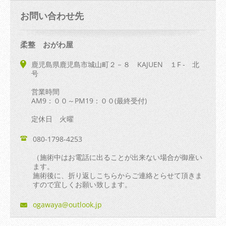
お問い合わせ先
柔整 おがわ屋
鹿児島県鹿児島市城山町２－８ KAJUEN １F - 北
号
営業時間
AM9：００～PM19：００(最終受付)
定休日 火曜
080-1798-4253
（施術中はお電話に出ることが出来ない場合が御座い
ます。
施術後に、折り返しこちらからご連絡とらせて頂きま
すので宜しくお願い致します。
ogawaya@
outlook.
jp