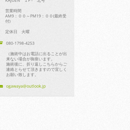
KAJUEN １F - 北号
営業時間
AM9：００～PM19：００(最終受
付)
定休日 火曜
080-1798-4253
（施術中はお電話に出ることが出
来ない場合が御座います。
施術後に、折り返しこちらからご
連絡とらせて頂きますので宜しく
お願い致します。
ogawaya@
outlook.
jp