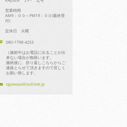
KAJUEN １F - 北号
営業時間
AM9：００～PM19：００(最終受
付)
定休日 火曜
080-1798-4253
（施術中はお電話に出ることが出
来ない場合が御座います。
施術後に、折り返しこちらからご
連絡とらせて頂きますので宜しく
お願い致します。
ogawaya@
outlook.
jp