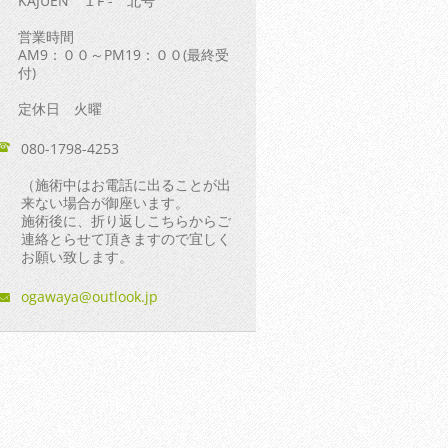
KAJUEN １F - 北号
営業時間
AM9：００～PM19：００(最終受
付)
定休日 火曜
080-1798-4253
（施術中はお電話に出ることが出
来ない場合が御座います。
施術後に、折り返しこちらからご
連絡とらせて頂きますので宜しく
お願い致します。
ogawaya@
outlook.
jp