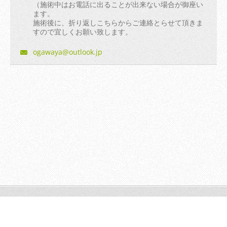
（施術中はお電話に出ることが出来ない場合が御座い
ます。
施術後に、折り返しこちらからご連絡とらせて頂きま
すので宜しくお願い致します。
ogawaya@
outlook.
jp
© 2014 All rights reserved.| Webnode AGは無断で加工・転送す
る事を禁じます。
Powered by
Webnode