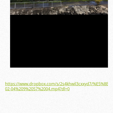
https://www.dropbox.com/s/2s4khwil3cxxyd7/%E5%8
02-04%209%2057%2004.mp4?dl=0