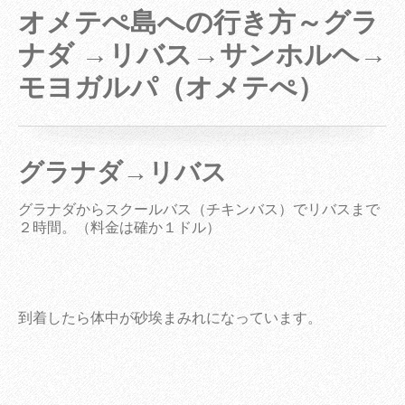
オメテぺ島への行き方～グラ
ナダ →リバス→サンホルヘ→
モヨガルパ（オメテぺ）
グラナダ→リバス
グラナダからスクールバス（チキンバス）でリバスまで
２時間。（料金は確か１ドル）
到着したら体中が砂埃まみれになっています。