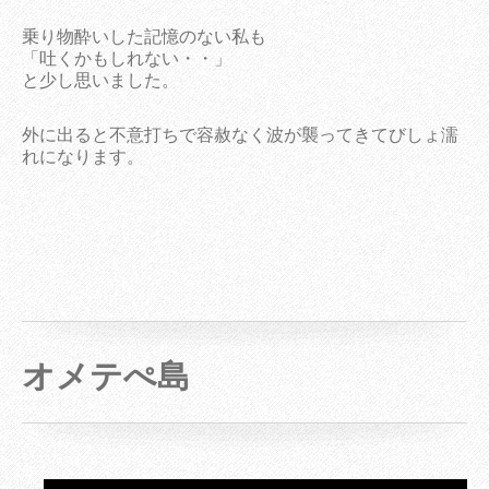
乗り物酔いした記憶のない私も
「吐くかもしれない・・」
と少し思いました。
外に出ると不意打ちで容赦なく波が襲ってきてびしょ濡
れになります。
オメテぺ島