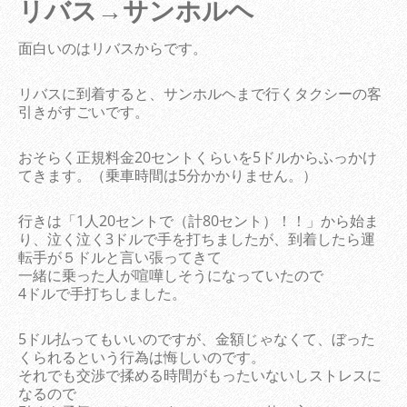
リバス→サンホルヘ
面白いのはリバスからです。
リバスに到着すると、サンホルヘまで行くタクシーの客
引きがすごいです。
おそらく正規料金20セントくらいを5ドルからふっかけ
てきます。（乗車時間は5分かかりません。）
行きは「1人20セントで（計80セント）！！」から始ま
り、泣く泣く3ドルで手を打ちましたが、到着したら運
転手が５ドルと言い張ってきて
一緒に乗った人が喧嘩しそうになっていたので
4ドルで手打ちしました。
5ドル払ってもいいのですが、金額じゃなくて、ぼった
くられるという行為は悔しいのです。
それでも交渉で揉める時間がもったいないしストレスに
なるので