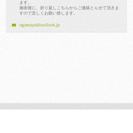
ます。
施術後に、折り返しこちらからご連絡とらせて頂きま
すので宜しくお願い致します。
ogawaya@
outlook.
jp
© 2014 All rights reserved.| Webnode AGは無断で加工・転送す
る事を禁じます。
Powered by
Webnode