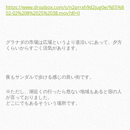
https://www.dropbox.com/s/n2prrxh9d2jug0e/%E5%8
02-02%208%2025%2038.mov?dl=0
グラナダの市場は広場というより道沿いにあって、夕方
くらいからすごく活気があります。
夜もサンダルで歩ける感じの良い街です。
※ただし、湖近くの行ったら危ない地域もあると宿の人
が言っておりました。
どこにでもあるそういう場所です。