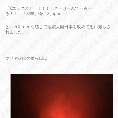
「Xエックス！！！！！！さーけーんでーみー
ろ！！！！X!!!!!」By X Japan
というX-menな感じで地震大国日本を改めて思い知らさ
れました。
マサヤ火山の噴火口は