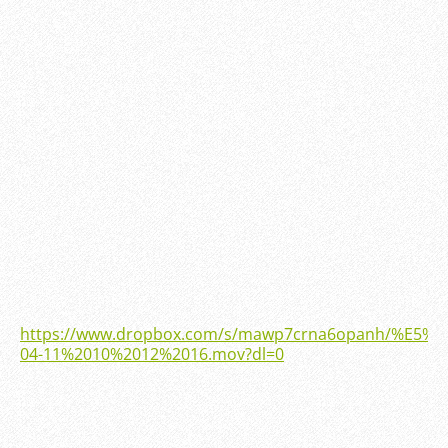
https://www.dropbox.com/s/mawp7crna6opanh/%E5%
04-11%2010%2012%2016.mov?dl=0