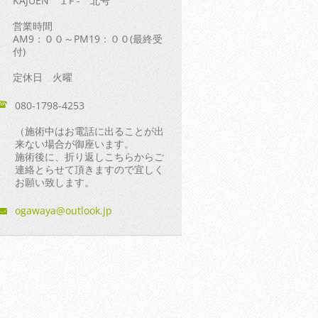
KAJUEN １F - 北号
営業時間
AM9：００～PM19：００(最終受
付)
定休日 火曜
080-1798-4253
（施術中はお電話に出ることが出
来ない場合が御座います。
施術後に、折り返しこちらからご
連絡とらせて頂きますので宜しく
お願い致します。
ogawaya@
outlook.
jp