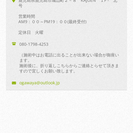
鹿児島県鹿児島市城山町２－８ KAJUEN １F - 北
号
営業時間
AM9：００～PM19：００(最終受付)
定休日 火曜
080-1798-4253
（施術中はお電話に出ることが出来ない場合が御座い
ます。
施術後に、折り返しこちらからご連絡とらせて頂きま
すので宜しくお願い致します。
ogawaya@
outlook.
jp