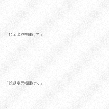
「預金出納帳開けて」
・
・
・
「総勘定元帳開けて」
・
・