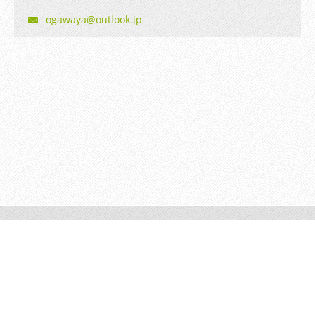
ogawaya@
outlook.
jp
© 2014 All rights reserved.| Webnode AGは無断で加工・転送す
る事を禁じます。
Powered by
Webnode