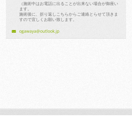
（施術中はお電話に出ることが出来ない場合が御座い
ます。
施術後に、折り返しこちらからご連絡とらせて頂きま
すので宜しくお願い致します。
ogawaya@
outlook.
jp
© 2014 All rights reserved.| Webnode AGは無断で加工・転送す
る事を禁じます。
Powered by
Webnode