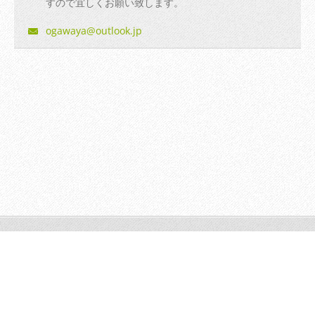
すので宜しくお願い致します。
ogawaya@
outlook.
jp
© 2014 All rights reserved.| Webnode AGは無断で加工・転送す
る事を禁じます。
Powered by
Webnode