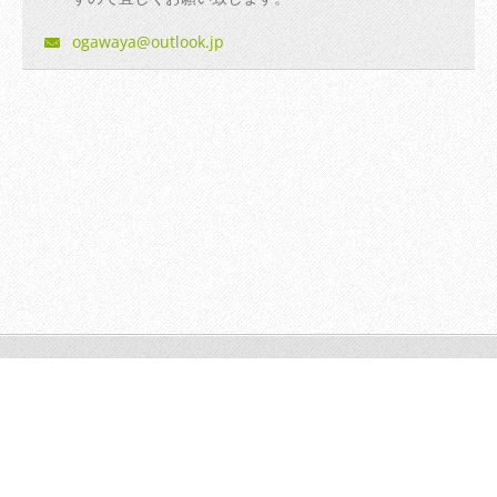
ogawaya@
outlook.
jp
© 2014 All rights reserved.| Webnode AGは無断で加工・転送す
る事を禁じます。
Powered by
Webnode