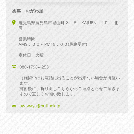
柔整 おがわ屋
鹿児島県鹿児島市城山町２－８ KAJUEN １F - 北
号
営業時間
AM9：００～PM19：００(最終受付)
定休日 火曜
080-1798-4253
（施術中はお電話に出ることが出来ない場合が御座い
ます。
施術後に、折り返しこちらからご連絡とらせて頂きま
すので宜しくお願い致します。
ogawaya@
outlook.
jp