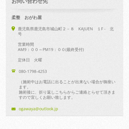
お問い合わせ先
柔整 おがわ屋
鹿児島県鹿児島市城山町２－８ KAJUEN １F - 北
号
営業時間
AM9：００～PM19：００(最終受付)
定休日 火曜
080-1798-4253
（施術中はお電話に出ることが出来ない場合が御座い
ます。
施術後に、折り返しこちらからご連絡とらせて頂きま
すので宜しくお願い致します。
ogawaya@
outlook.
jp