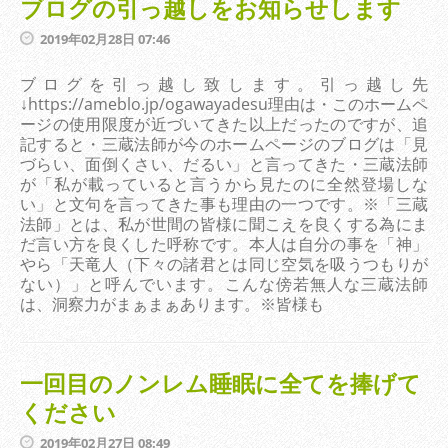
ブログの引っ越しをお知らせします
2019年02月28日 07:46
ブログを引っ越し致します。引っ越し先
↓https://ameblo.jp/ogawayadesu理由は・このホームペ
ージの使用限度が近づいてきた以上だったのですが、追
記すると・三蔵法師が今のホームページのブログは「見
づらい、面倒くさい、だるい」と言ってきた・三蔵法師
が「私が載っていると言うから見たのに全然登場しな
い」と文句を言ってきた事も理由の一つです。※「三蔵
法師」とは、私が世間の皆様に聞こえを良くする為にま
だ言い方を良くした呼称です。本人は自分の事を「神」
やら「天竜人（下々の諸君とは同じ空気を吸うつもりが
ない）」と呼んでいます。こんな傍若無人な三蔵法師
は、洞察力がまぁまぁあります。※皆様も
一回目のノンレム睡眠に全てを捧げて
ください
2019年02月27日 08:49