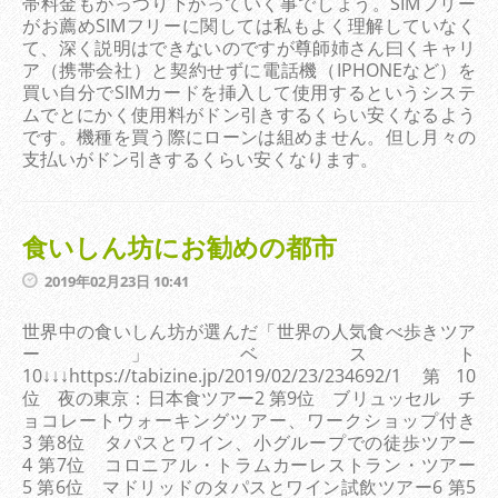
帯料金もがっつり下がっていく事でしょう。SIMフリー
がお薦めSIMフリーに関しては私もよく理解していなく
て、深く説明はできないのですが尊師姉さん曰くキャリ
ア（携帯会社）と契約せずに電話機（IPHONEなど）を
買い自分でSIMカードを挿入して使用するというシステ
ムでとにかく使用料がドン引きするくらい安くなるよう
です。機種を買う際にローンは組めません。但し月々の
支払いがドン引きするくらい安くなります。
食いしん坊にお勧めの都市
2019年02月23日 10:41
世界中の食いしん坊が選んだ「世界の人気食べ歩きツア
ー」ベスト
10↓↓↓https://tabizine.jp/2019/02/23/234692/1 第10
位 夜の東京：日本食ツアー2 第9位 ブリュッセル チ
ョコレートウォーキングツアー、ワークショップ付き
3 第8位 タパスとワイン、小グループでの徒歩ツアー
4 第7位 コロニアル・トラムカーレストラン・ツアー
5 第6位 マドリッドのタパスとワイン試飲ツアー6 第5