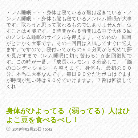
・レム睡眠・・・身体は寝ているが脳は起きている・ノ
ンレム睡眠・・身体も脳も寝ているノンレム睡眠が大事
です。取ろうと思って取れるものではありませんが、促
すことは可能です。６時間から８時間眠る中で大体３回
のノンレム睡眠のサイクルを迎えます。その内の一回目
がとにかく大事です。その一回目は入眠してすぐに迎え
ます。ですので、寝付いてからの９０分間から初めて夢
を見だすまで（レム睡眠に切り替わる）が超回復期で
す。この時が一番、「成長ホルモン」を分泌して、「脳
のコンディション」を整えます。身体も。最初の９０
分。本当に大事なんです。毎日９０分だとボロはでます
が時間が無い時は９０分でいけますよ。７割は回復して
くれ
身体がひよってる（弱ってる）人はひ
よこ豆を食べるべし！
2019年02月25日 15:42