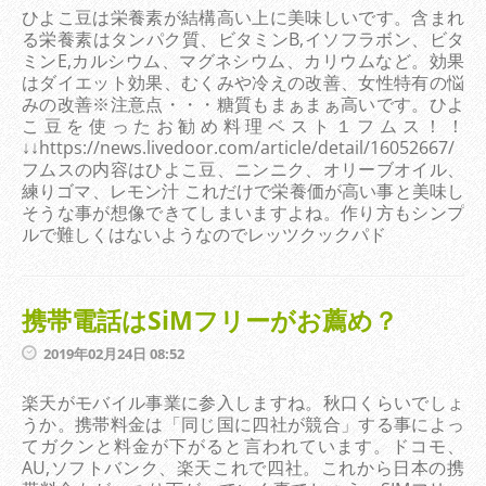
ひよこ豆は栄養素が結構高い上に美味しいです。含まれ
る栄養素はタンパク質、ビタミンB,イソフラボン、ビタ
ミンE,カルシウム、マグネシウム、カリウムなど。効果
はダイエット効果、むくみや冷えの改善、女性特有の悩
みの改善※注意点・・・糖質もまぁまぁ高いです。ひよ
こ豆を使ったお勧め料理ベスト１フムス！！
↓↓https://news.livedoor.com/article/detail/16052667/
フムスの内容はひよこ豆、ニンニク、オリーブオイル、
練りゴマ、レモン汁 これだけで栄養価が高い事と美味し
そうな事が想像できてしまいますよね。作り方もシンプ
ルで難しくはないようなのでレッツクックパド
携帯電話はSiMフリーがお薦め？
2019年02月24日 08:52
楽天がモバイル事業に参入しますね。秋口くらいでしょ
うか。携帯料金は「同じ国に四社が競合」する事によっ
てガクンと料金が下がると言われています。ドコモ、
AU,ソフトバンク、楽天これで四社。これから日本の携