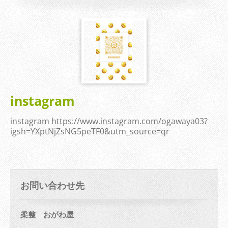
instagram
instagram https://www.instagram.com/ogawaya03?
igsh=YXptNjZsNG5peTF0&utm_source=qr
お問い合わせ先
柔整 おがわ屋