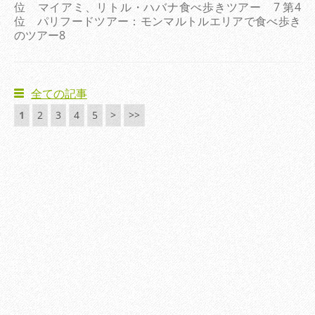
位 マイアミ、リトル・ハバナ食べ歩きツアー 7 第4
位 パリフードツアー：モンマルトルエリアで食べ歩き
のツアー8
全ての記事
1
2
3
4
5
>
>>